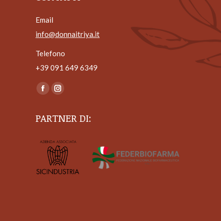
Email
info@donnaitriya.it
Telefono
+39 ‎091 649 6349
Ci puoi trovare su:
Facebook
Instagram
page
page
PARTNER DI:
opens
opens
in
in
new
new
window
window