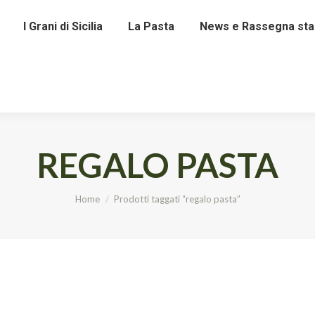
I Grani di Sicilia
La Pasta
News e Rassegna st
REGALO PASTA
Tu sei qui:
Home
Prodotti taggati “regalo pasta”