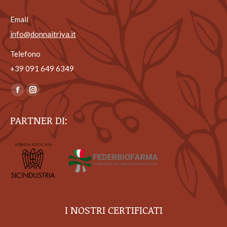
Email
info@donnaitriya.it
Telefono
+39 ‎091 649 6349
Ci puoi trovare su:
Facebook
Instagram
page
page
PARTNER DI:
opens
opens
in
in
new
new
window
window
I NOSTRI CERTIFICATI