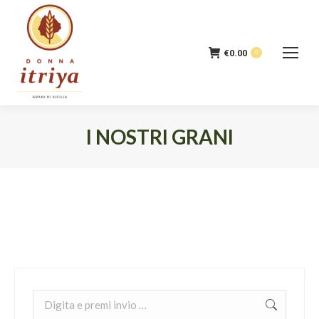
€
0.00
0
I NOSTRI GRANI
Tu sei qui:
Cerca: