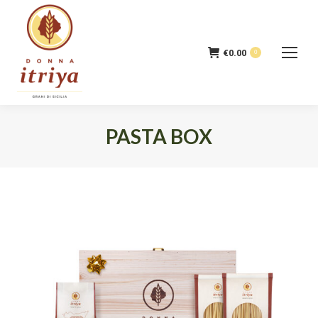
€
0.00
0
PASTA BOX
Tu sei qui: