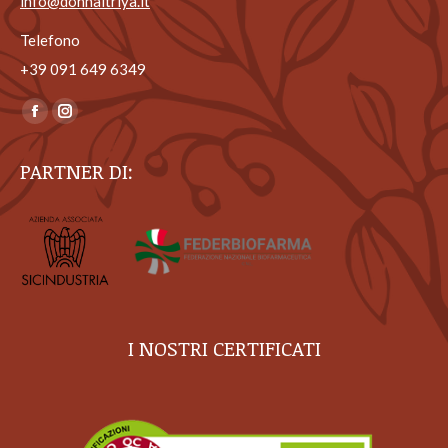
info@donnaitriya.it
Telefono
+39 ‎091 649 6349
Ci puoi trovare su:
Facebook
Instagram
page
page
PARTNER DI:
opens
opens
in
in
new
new
window
window
I NOSTRI CERTIFICATI