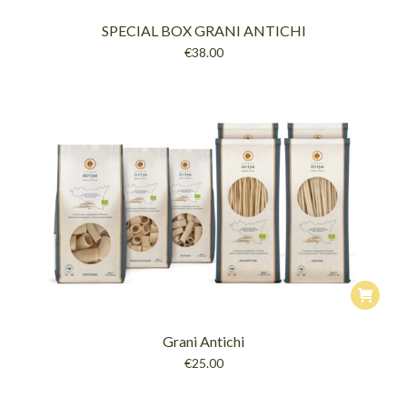
prodott
prodott
SPECIAL BOX GRANI ANTICHI
ha
€
38.00
più
varianti.
Le
opzioni
posson
essere
scelte
nella
pagina
del
prodott
Grani Antichi
€
25.00