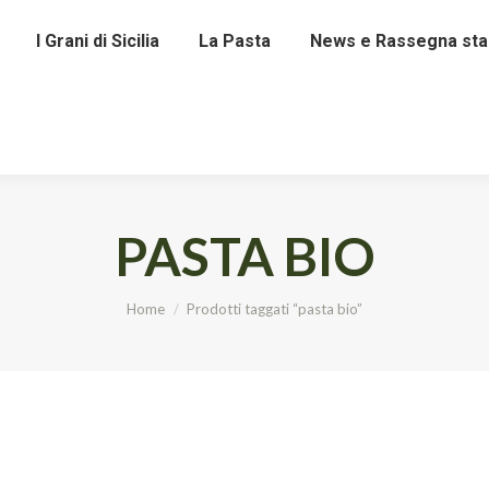
I Grani di Sicilia
La Pasta
News e Rassegna st
PASTA BIO
Tu sei qui:
Home
Prodotti taggati “pasta bio”