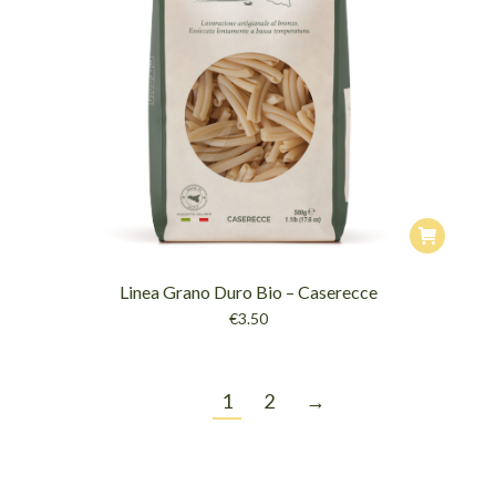
Linea Grano Duro Bio – Caserecce
€
3.50
1
2
→