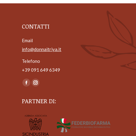
CONTATTI
Email
info@donnaitriya.it
Telefono
+39 ‎091 649 6349
Ci puoi trovare su:
Facebook
Instagram
page
page
PARTNER DI:
opens
opens
in
in
new
new
window
window