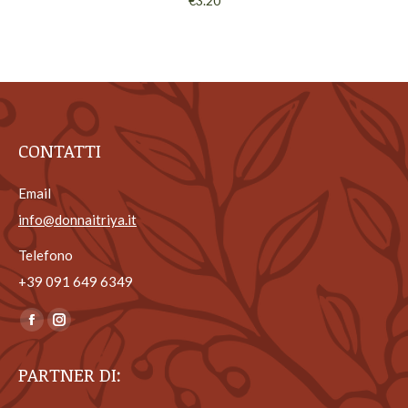
€
3.20
CONTATTI
Email
info@donnaitriya.it
Telefono
+39 ‎091 649 6349
Ci puoi trovare su:
Facebook
Instagram
page
page
PARTNER DI:
opens
opens
in
in