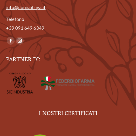
info@donnaitriya.it
Telefono
+39 ‎091 649 6349
Ci puoi trovare su:
Facebook
Instagram
page
page
PARTNER DI:
opens
opens
in
in
new
new
window
window
I NOSTRI CERTIFICATI