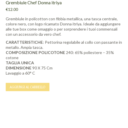
Grembiule Chef Donna itriya
€
12.00
Grembiule in policotton con fibbia metallica, una tasca centrale,
colore nero, con logo ricamato Donna itriya. Ideale da aggiungere
alle tue box come omaggio o per sorprendere i tuoi commensali
con un accessorio da vero chef.
CARATTERISTICHE
: Pettorina regolabile al collo con passante in
metallo. Ampia tasca.
COMPOSIZIONE
POLICOTONE
240: 65% poliestere – 35%
cotone
TAGLIA UNICA
DIMENSIONE
90 X 75 Cm
Lavaggio a 60° C
AGGIUNGI AL CARRELLO