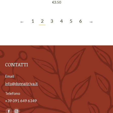
€
3.50
←
1
2
3
4
5
6
→
CONTATTI
Email
info@donnaitriya.it
Telefono
+39 ‎091 649 6349
Ci puoi trovare su: